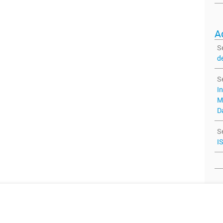
A
S
d
S
I
M
D
S
I