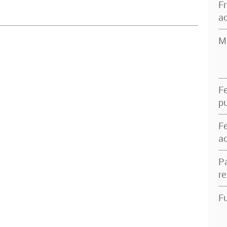
F
ac
M
F
pu
F
ac
P
re
Fu