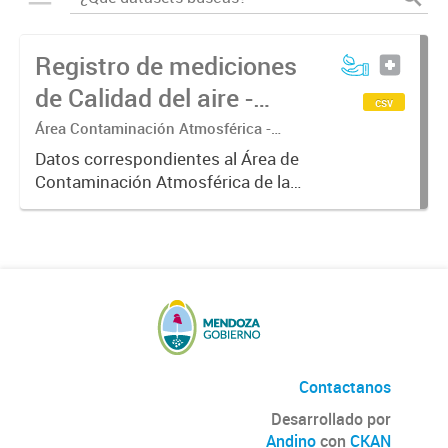
Registro de mediciones
de Calidad del aire -
csv
Meteorología
Área Contaminación Atmosférica -
Dirección de Protección Ambiental
Datos correspondientes al Área de
Contaminación Atmosférica de la
Dirección de Protección Ambiental.
Estos datos resultan de gran
interés para correlacionarlos con
los valores de concentración...
Contactanos
Desarrollado por
Andino
con
CKAN