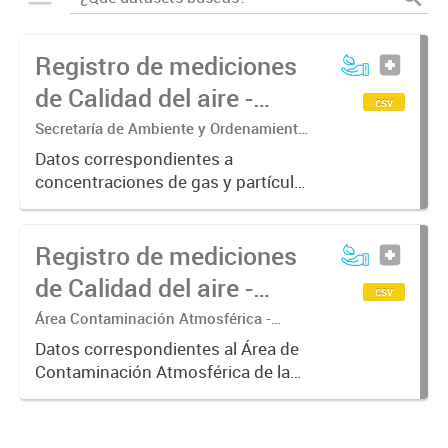
Registro de mediciones
de Calidad del aire -
csv
Contaminantes
Secretaría de Ambiente y Ordenamiento
Territorial
Datos correspondientes a
concentraciones de gas y partículas
en aire, obtenidos en las estaciones
de monitoreo fijas y móviles. Las
Registro de mediciones
mediciones responden a métodos
homologados, pero a la fecha...
de Calidad del aire -
csv
Meteorología
Área Contaminación Atmosférica -
Dirección de Protección Ambiental
Datos correspondientes al Área de
Contaminación Atmosférica de la
Dirección de Protección Ambiental.
Estos datos resultan de gran
interés para correlacionarlos con