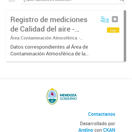
Registro de mediciones
de Calidad del aire -
csv
Meteorología
Área Contaminación Atmosférica -
Dirección de Protección Ambiental
Datos correspondientes al Área de
Contaminación Atmosférica de la
Dirección de Protección Ambiental.
Estos datos resultan de gran
interés para correlacionarlos con
los valores de concentración...
Contactanos
Desarrollado por
Andino
con
CKAN