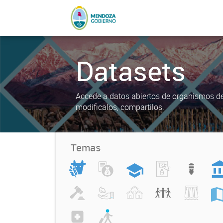
Datasets
Accede a datos abiertos de organismos del
modificalos, compartilos.
Temas