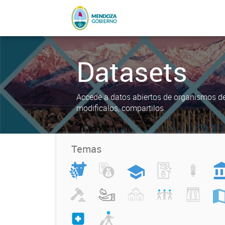
Datasets
Accede a datos abiertos de organismos del
modificalos, compartilos.
Temas