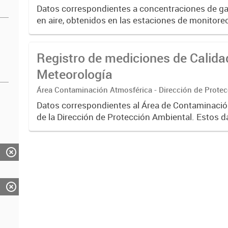
Datos correspondientes a concentraciones de gas
en aire, obtenidos en las estaciones de monitoreo
Las mediciones responden a métodos homologad
fecha...
Registro de mediciones de Calidad 
Meteorología
Área Contaminación Atmosférica - Dirección de Prote
Datos correspondientes al Área de Contaminaci
de la Dirección de Protección Ambiental. Estos d
gran interés para correlacionarlos con los valore
concentración...