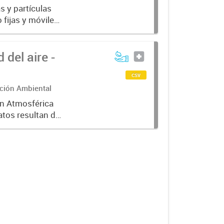
 y partículas
 fijas y móviles.
os, pero a la
del aire -
csv
cción Ambiental
ón Atmosférica
atos resultan de
s de