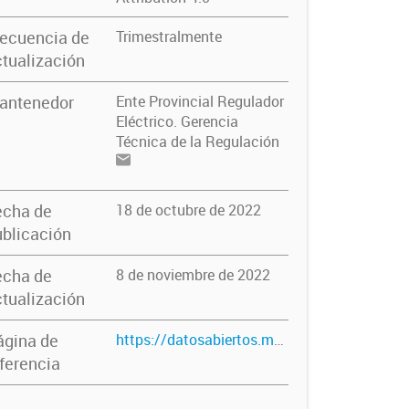
recuencia de
Trimestralmente
tualización
antenedor
Ente Provincial Regulador
Eléctrico. Gerencia
Técnica de la Regulación
echa de
18 de octubre de 2022
blicación
echa de
8 de noviembre de 2022
tualización
ágina de
https://datosabiertos.mendoza.gov.ar/dataset/informes-evolucion-de-la-demanda-electrica-2020
ferencia