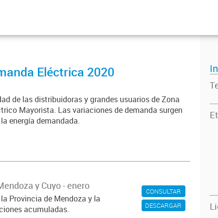
I
emanda Eléctrica 2020
T
dad de las distribuidoras y grandes usuarios de Zona
trico Mayorista. Las variaciones de demanda surgen
Et
e la energía demandada.
Mendoza y Cuyo - enero
CONSULTAR
 la Provincia de Mendoza y la
L
DESCARGAR
iaciones acumuladas.