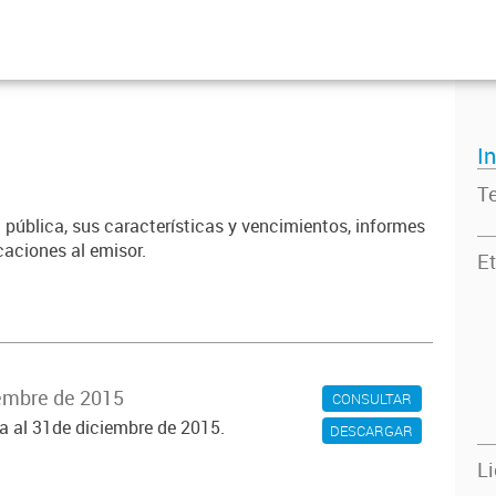
I
T
 pública, sus características y vencimientos, informes
icaciones al emisor.
Et
iembre de 2015
CONSULTAR
ca al 31de diciembre de 2015.
DESCARGAR
L