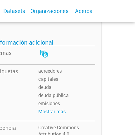
Datasets
Organizaciones
Acerca
nformación adicional
emas
iquetas
acreedores
capitales
deuda
deuda pública
emisiones
Mostrar más
icencia
Creative Commons
Attribution 4.0