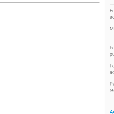
F
ac
M
F
pu
F
ac
P
re
A