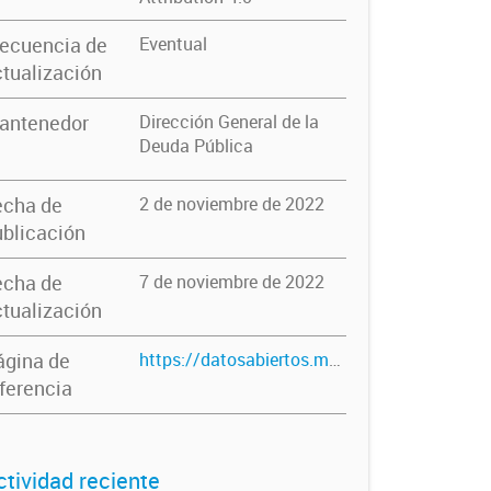
recuencia de
Eventual
tualización
antenedor
Dirección General de la
Deuda Pública
echa de
2 de noviembre de 2022
blicación
echa de
7 de noviembre de 2022
tualización
ágina de
https://datosabiertos.mendoza.gov.ar/dataset/deuda-publica-2015
ferencia
ctividad reciente