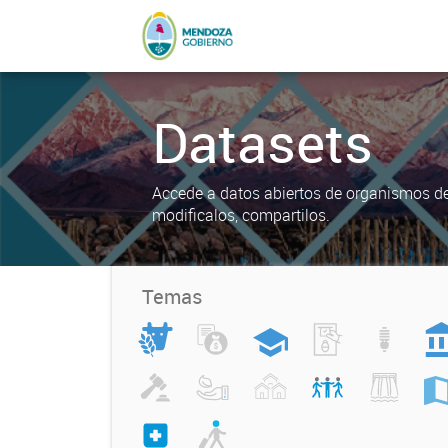
Datasets
Accede a datos abiertos de organismos del
modificalos, compartilos.
Temas