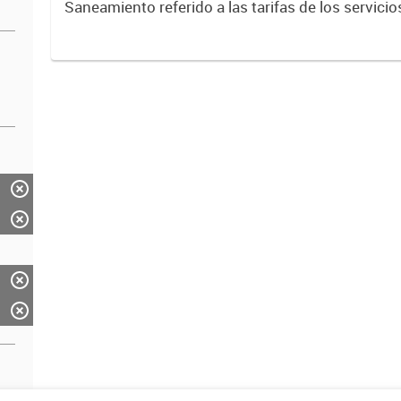
Saneamiento referido a las tarifas de los servici
cloacas que aplican los diversos Operadores de 
Comunitaria de Agua...