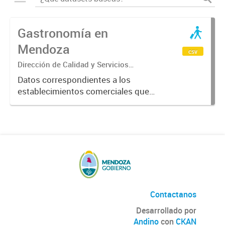
Gastronomía en
Mendoza
csv
Dirección de Calidad y Servicios
Turísticos
Datos correspondientes a los
establecimientos comerciales que
provén servicios turísticos de
alimentación en la Provincia de
Mendoza. Datos previstos por el
Ente Mendoza Turismo.
Contactanos
Desarrollado por
Andino
con
CKAN