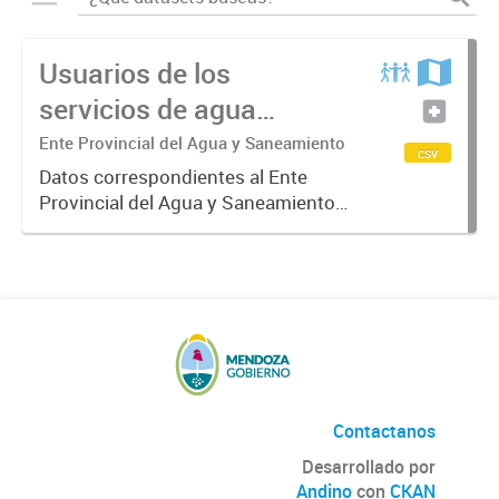
Usuarios de los
servicios de agua
potable y cloacas
Ente Provincial del Agua y Saneamiento
csv
Datos correspondientes al Ente
Provincial del Agua y Saneamiento
de Mendoza sobre las cuentas que
manejan los diversos operadores
que tienen a su cargo la prestación
de los servicios de agua...
Contactanos
Desarrollado por
Andino
con
CKAN