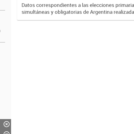
Mendoza.
Datos correspondientes a las elecciones primarias
simultáneas y obligatorias de Argentina realizada
Provincia de Mendoza el 13 de agosto de 2017 
partido político...
)