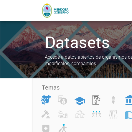
Datasets
Accede a datos abiertos de organismos del
modificalos, compartilos.
Temas