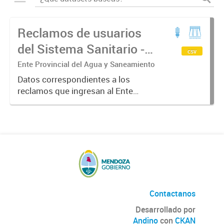
Reclamos de usuarios
del Sistema Sanitario -
csv
Agua Potable y cloacas
Ente Provincial del Agua y Saneamiento
Datos correspondientes a los
reclamos que ingresan al Ente
regulador sobre control, regulación
y defensa de los derechos del
usuario del sistema sanitario de la
provincia de Mendoza,
compuesto...
Contactanos
Desarrollado por
Andino
con
CKAN