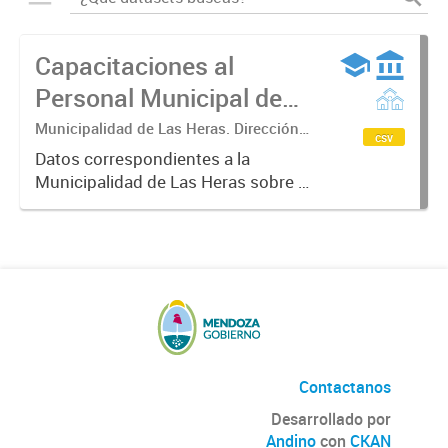
Capacitaciones al
Personal Municipal de
Las Heras
Municipalidad de Las Heras. Dirección
csv
de Desarrollo Organizacional.
Datos correspondientes a la
Municipalidad de Las Heras sobre el
proceso de formación en el que se
establecen planes y programas de
capacitación del personal
municipal. Partiendo del
desempeño...
Contactanos
Desarrollado por
Andino
con
CKAN