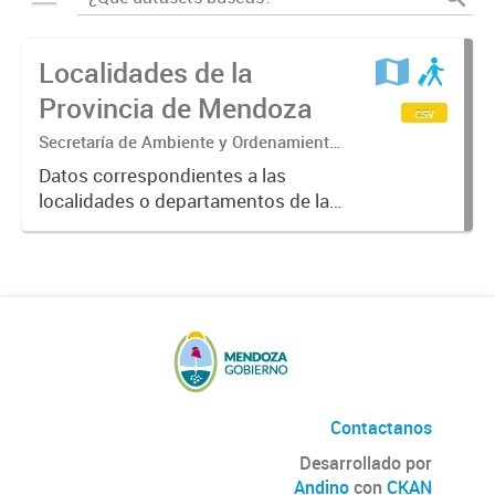
Localidades de la
Provincia de Mendoza
csv
Secretaría de Ambiente y Ordenamiento
Territorial.
Datos correspondientes a las
localidades o departamentos de la
Provincia de Mendoza
suministrados por el SIAT.
Contactanos
Desarrollado por
Andino
con
CKAN