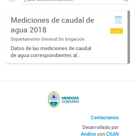
Mediciones de caudal de
agua 2018
csv
Departamento General De Irrigación
Datos de las mediciones de caudal
de agua correspondientes al
Sistema MIDO (Modelo de
Indicadores de Distribución
Operativa) el cual informa el
volumen de caudales en tiempo
real, calidad del...
Contactanos
Desarrollado por
Andino
con
CKAN