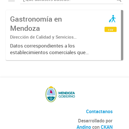
Gastronomía en
Mendoza
csv
Dirección de Calidad y Servicios
Turísticos
Datos correspondientes a los
establecimientos comerciales que
provén servicios turísticos de
alimentación en la Provincia de
Mendoza. Datos previstos por el
Ente Mendoza Turismo.
Contactanos
Desarrollado por
Andino
con
CKAN