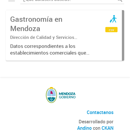
Gastronomía en
Mendoza
csv
Dirección de Calidad y Servicios
Turísticos
Datos correspondientes a los
establecimientos comerciales que
provén servicios turísticos de
alimentación en la Provincia de
Mendoza. Datos previstos por el
Ente Mendoza Turismo.
Contactanos
Desarrollado por
Andino
con
CKAN