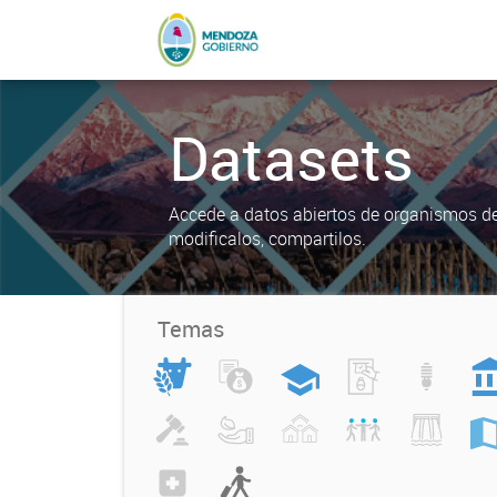
Datasets
Accede a datos abiertos de organismos del
modificalos, compartilos.
Temas