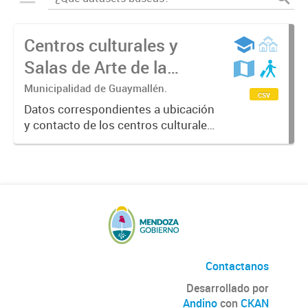
Centros culturales y
Salas de Arte de la
Municipalidad de
Municipalidad de Guaymallén.
csv
Guaymallén
Datos correspondientes a ubicación
y contacto de los centros culturales
y las Salas de arte del
departamento de Guaymallén
donde se realiza una amplia agenda
cultural que se renueva
mensualmente. Año...
Contactanos
Desarrollado por
Andino
con
CKAN