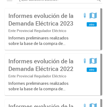
Informes evolución de la
Demanda Eléctrica 2023
otro
Ente Provincial Regulador Eléctrico
Informes preliminares realizados
sobre la base de la compra de
electricidad de los agentes
(Distribuidoras y Grandes Usuarios)
Informes evolución de la
al MEM, según la información
suministrada por CAMMESA,
Demanda Eléctrica 2022
otro
DISTROCUYO...
Ente Provincial Regulador Eléctrico
Informes preliminares realizados
sobre la base de la compra de
electricidad de los agentes
(Distribuidoras y Grandes Usuarios)
Informes evolución de la
al MEM, según la información