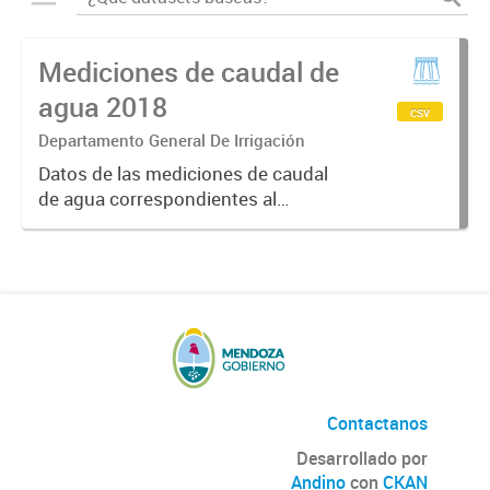
Mediciones de caudal de
agua 2018
csv
Departamento General De Irrigación
Datos de las mediciones de caudal
de agua correspondientes al
Sistema MIDO (Modelo de
Indicadores de Distribución
Operativa) el cual informa el
volumen de caudales en tiempo
real, calidad del...
Contactanos
Desarrollado por
Andino
con
CKAN