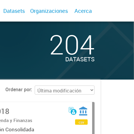
Datasets
Organizaciones
Acerca
204
DATASETS
Ordenar por
018
ienda y Finanzas
csv
ón Consolidada