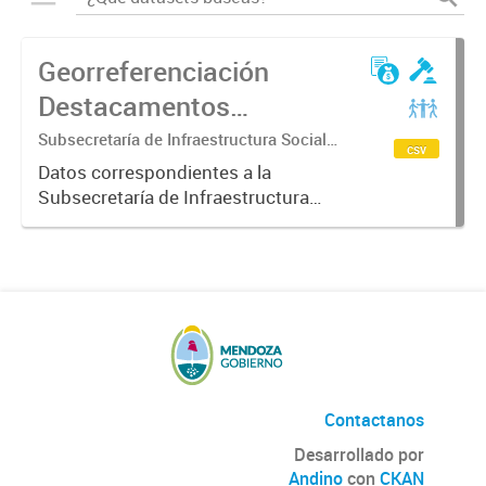
Georreferenciación
Destacamentos
policiales de Mendoza
Subsecretaría de Infraestructura Social
csv
Básica
Datos correspondientes a la
Subsecretaría de Infraestructura
Social Básica sobre la ubicación
geográfica de los Destacamentos
Policiales de Mendoza -
Geolocalización de los
Destacamentos Policiales...
Contactanos
Desarrollado por
Andino
con
CKAN