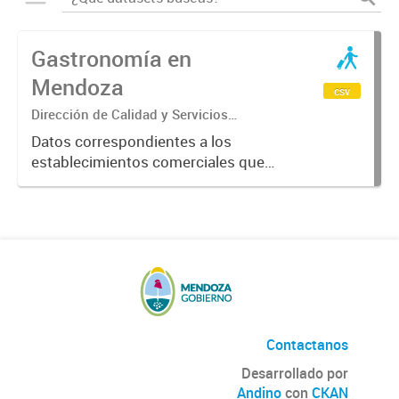
Gastronomía en
Mendoza
csv
Dirección de Calidad y Servicios
Turísticos
Datos correspondientes a los
establecimientos comerciales que
provén servicios turísticos de
alimentación en la Provincia de
Mendoza. Datos previstos por el
Ente Mendoza Turismo.
Contactanos
Desarrollado por
Andino
con
CKAN