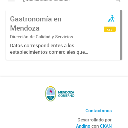
Gastronomía en
Mendoza
csv
Dirección de Calidad y Servicios
Turísticos
Datos correspondientes a los
establecimientos comerciales que
provén servicios turísticos de
alimentación en la Provincia de
Mendoza. Datos previstos por el
Ente Mendoza Turismo.
Contactanos
Desarrollado por
Andino
con
CKAN