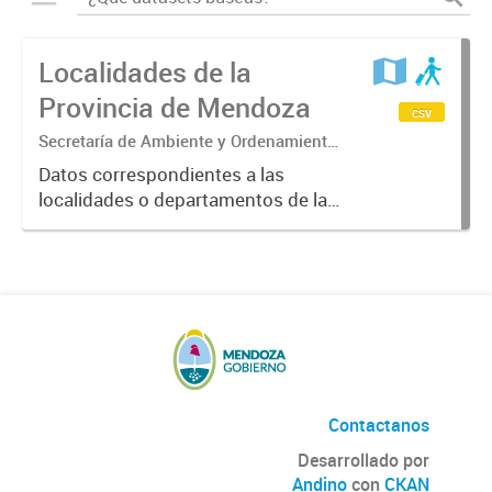
Localidades de la
Provincia de Mendoza
csv
Secretaría de Ambiente y Ordenamiento
Territorial.
Datos correspondientes a las
localidades o departamentos de la
Provincia de Mendoza
suministrados por el SIAT.
Contactanos
Desarrollado por
Andino
con
CKAN