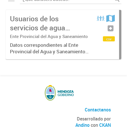
Usuarios de los
servicios de agua
potable y cloacas
Ente Provincial del Agua y Saneamiento
csv
Datos correspondientes al Ente
Provincial del Agua y Saneamiento
de Mendoza sobre las cuentas que
manejan los diversos operadores
que tienen a su cargo la prestación
de los servicios de agua...
Contactanos
Desarrollado por
Andino
con
CKAN