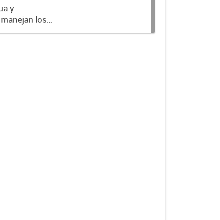
ua y
 manejan los
stación de los