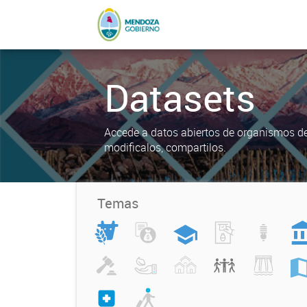
Datasets
Accede a datos abiertos de organismos del
modificalos, compartilos.
Temas