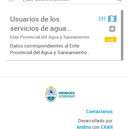
Usuarios de los
servicios de agua
potable y cloacas
Ente Provincial del Agua y Saneamiento
csv
Datos correspondientes al Ente
Provincial del Agua y Saneamiento
de Mendoza sobre las cuentas que
manejan los diversos operadores
que tienen a su cargo la prestación
de los servicios de agua...
Contactanos
Desarrollado por
Andino
con
CKAN