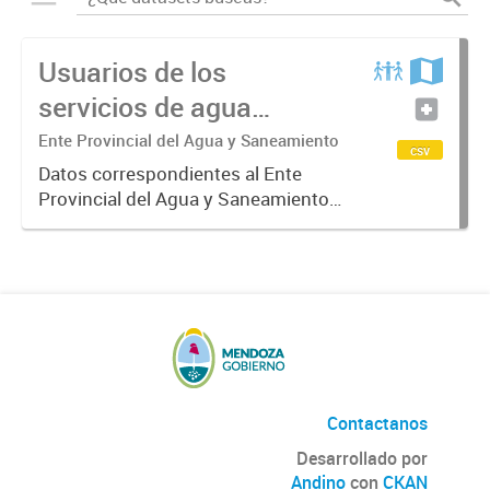
Usuarios de los
servicios de agua
potable y cloacas
Ente Provincial del Agua y Saneamiento
csv
Datos correspondientes al Ente
Provincial del Agua y Saneamiento
de Mendoza sobre las cuentas que
manejan los diversos operadores
que tienen a su cargo la prestación
de los servicios de agua...
Contactanos
Desarrollado por
Andino
con
CKAN