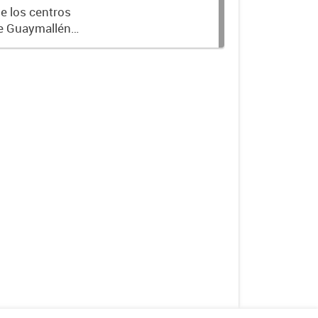
e los centros
de Guaymallén
 se renueva