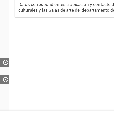
Datos correspondientes a ubicación y contacto d
culturales y las Salas de arte del departamento 
donde se realiza una amplia agenda cultural que
mensualmente. Año...