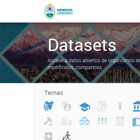
Datasets
Accede a datos abiertos de organismos del
modificalos, compartilos.
Temas