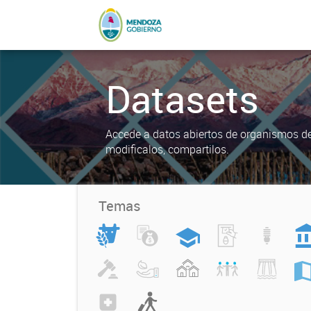
Datasets
Accede a datos abiertos de organismos del
modificalos, compartilos.
Temas