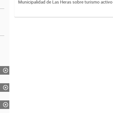
Municipalidad de Las Heras sobre turismo activo
itinerario anual de las actividades que se puede d
cuatro...