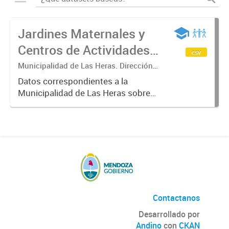
Jardines Maternales y
Centros de Actividades
csv
Educativas Municipio de
Municipalidad de Las Heras. Dirección
de Educación.
Las Heras
Datos correspondientes a la
Municipalidad de Las Heras sobre
Jardines Maternales en donde
reciben a niños y niñas de 45 días a
3 años, de lunes a viernes en ambos
turnos, con servicio alimentario...
Contactanos
Desarrollado por
Andino
con
CKAN