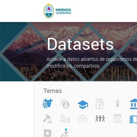
Datasets
Accede a datos abiertos de organismos del
modificalos, compartilos.
Temas