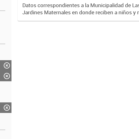
Datos correspondientes a la Municipalidad de La
Jardines Maternales en donde reciben a niños y niñas de 45 días
a 3 años, de lunes a viernes en ambos turnos, co
alimentario...