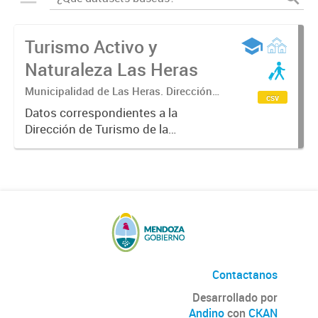
Turismo Activo y
Naturaleza Las Heras
Municipalidad de Las Heras. Dirección
csv
de Turismo
Datos correspondientes a la
Dirección de Turismo de la
Municipalidad de Las Heras sobre
turismo activo y naturaleza,
itinerario anual de las actividades
que se puede disfrutar en las
cuatro...
Contactanos
Desarrollado por
Andino
con
CKAN