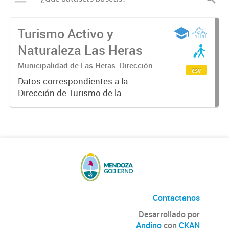
Turismo Activo y
Naturaleza Las Heras
Municipalidad de Las Heras. Dirección
csv
de Turismo
Datos correspondientes a la
Dirección de Turismo de la
Municipalidad de Las Heras sobre
turismo activo y naturaleza,
itinerario anual de las actividades
que se puede disfrutar en las
cuatro...
Contactanos
Desarrollado por
Andino
con
CKAN