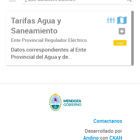
Tarifas Agua y
Saneamiento
Ente Provincial Regulador Eléctrico.
csv
Datos correspondientes al Ente
Provincial del Agua y de
Saneamiento referido a las tarifas
de los servicios de agua y cloacas
que aplican los diversos
Operadores de Gestión Comunitaria
de Agua...
Contactanos
Desarrollado por
Andino
con
CKAN