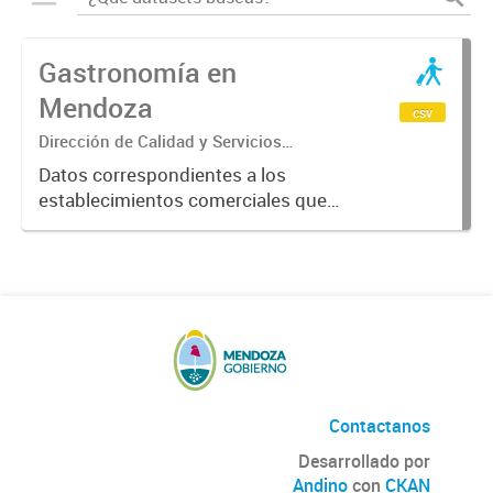
Gastronomía en
Mendoza
csv
Dirección de Calidad y Servicios
Turísticos
Datos correspondientes a los
establecimientos comerciales que
provén servicios turísticos de
alimentación en la Provincia de
Mendoza. Datos previstos por el
Ente Mendoza Turismo.
Contactanos
Desarrollado por
Andino
con
CKAN