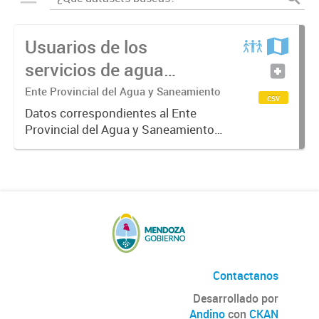
Usuarios de los
servicios de agua
potable y cloacas
Ente Provincial del Agua y Saneamiento
csv
Datos correspondientes al Ente
Provincial del Agua y Saneamiento
de Mendoza sobre las cuentas que
manejan los diversos operadores
que tienen a su cargo la prestación
de los servicios de agua...
Contactanos
Desarrollado por
Andino
con
CKAN