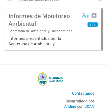
Informes de Monitoreo
Ambiental
otro
Secretaría de Ambiente y Ordenamiento
Territorial - Dirección de Protección
Informes presentados por la
Ambiental
Secretaría de Ambiente y
Ordenamiento Territorial a la Red
Federal de Monitoreo Ambiental y
todo otro tipo de informes
realizados por la Secretaría en el
cumplimiento...
Contactanos
Desarrollado por
Andino
con
CKAN