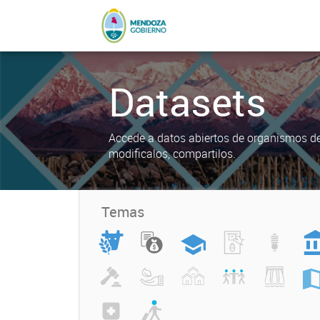
Datasets
Accede a datos abiertos de organismos del
modificalos, compartilos.
Temas