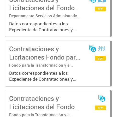
Licitaciones del Fondo
csv
para la Transformación
Departamento Servicios Administrativos
- Sección Compras - Lic. Gisela Vazquez
y el Crecimiento. Año
Datos correspondientes a los
Expediente de Contrataciones y
2022.
Licitaciones del Fondo para la
Transformación y el Crecimiento
Contrataciones y
año 2022.
Licitaciones Fondo para
csv
la Transformación y el
Fondo para la Transformación y el
Crecimiento. Departamento
Crecimiento
Datos correspondientes a los
Contrataciones y Gestión de Bienes y
Expediente de Contrataciones y
Servicios.
Licitaciones del Fondo para la
Transformación y el Crecimiento.
Contrataciones y
Licitaciones del Fondo
csv
para la Transformación
Fondo para la Transformación y el