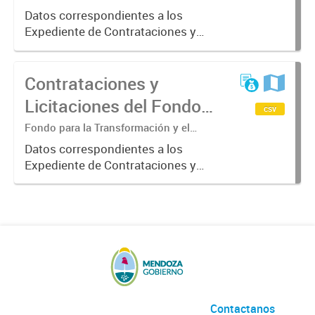
Crecimiento. Departamento Servicios
y el Crecimiento. Año
Datos correspondientes a los
Administrativos - Sección Compras.
Expediente de Contrataciones y
2020.
Licitaciones del Fondo para la
Transformación y el Crecimiento
Contrataciones y
año 2020.
Licitaciones del Fondo
csv
para la Transformación
Fondo para la Transformación y el
Crecimiento. Departamento Servicios
y el Crecimiento. Año
Datos correspondientes a los
Administrativos - Sección Compras.
Expediente de Contrataciones y
2021.
Licitaciones del Fondo para la
Transformación y el Crecimiento
año 2021.
Contactanos