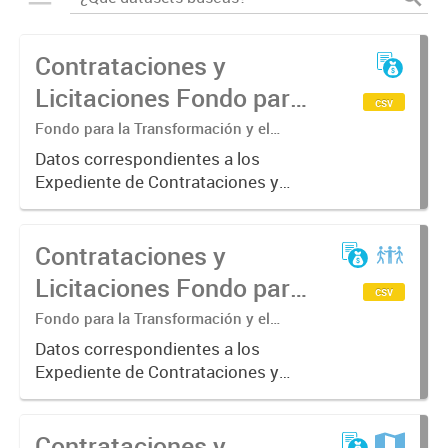
Contrataciones y
Licitaciones Fondo para
csv
la Transformación y el
Fondo para la Transformación y el
Crecimiento. Departamento
Crecimiento 2023
Datos correspondientes a los
Contrataciones y Gestión de Bienes y
Expediente de Contrataciones y
Servicios.
Licitaciones del Fondo para la
Transformación y el Crecimiento
Contrataciones y
año 2023.
Licitaciones Fondo para
csv
la Transformación y el
Fondo para la Transformación y el
Crecimiento. Departamento
Crecimiento 2019
Datos correspondientes a los
Contrataciones y Gestión de Bienes y
Expediente de Contrataciones y
Servicios.
Licitaciones del Fondo para la
Transformación y el Crecimiento
Contrataciones y
año 2019.