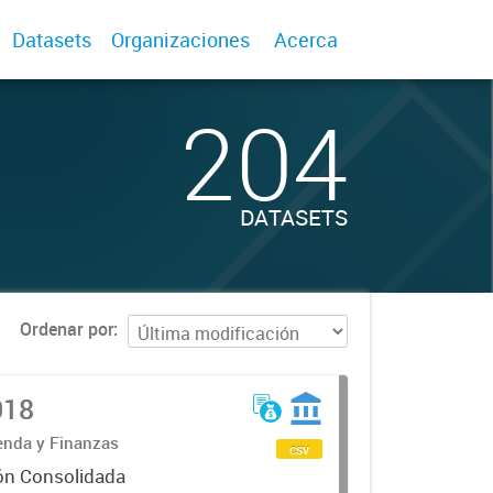
Datasets
Organizaciones
Acerca
204
DATASETS
Ordenar por
018
ienda y Finanzas
csv
ón Consolidada