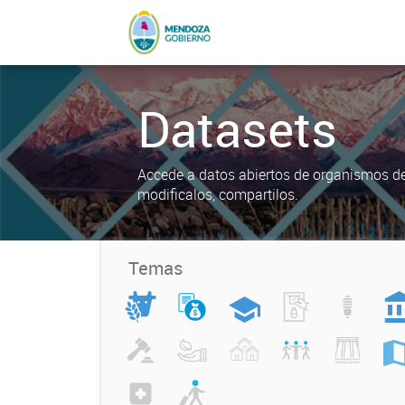
Datasets
Accede a datos abiertos de organismos del
modificalos, compartilos.
Temas