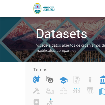
Datasets
Accede a datos abiertos de organismos del
modificalos, compartilos.
Temas