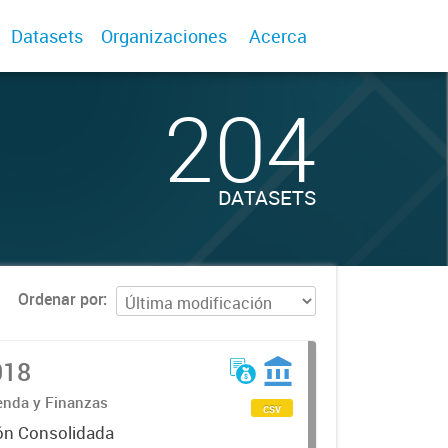
Datasets
Organizaciones
Acerca
204
DATASETS
Ordenar por
018
ienda y Finanzas
csv
ón Consolidada