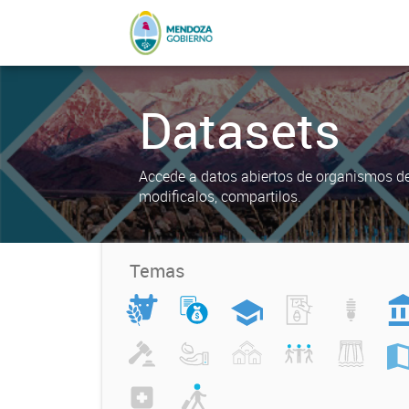
Datasets
Accede a datos abiertos de organismos del
modificalos, compartilos.
Temas