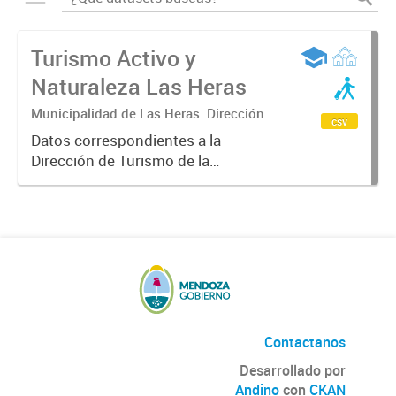
Turismo Activo y
Naturaleza Las Heras
Municipalidad de Las Heras. Dirección
csv
de Turismo
Datos correspondientes a la
Dirección de Turismo de la
Municipalidad de Las Heras sobre
turismo activo y naturaleza,
itinerario anual de las actividades
que se puede disfrutar en las
cuatro...
Contactanos
Desarrollado por
Andino
con
CKAN