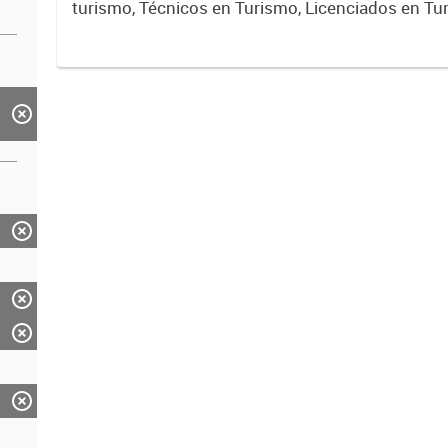
turismo, Técnicos en Turismo, Licenciados en Tu
Trekking, Guías de Montaña, e idóneos.