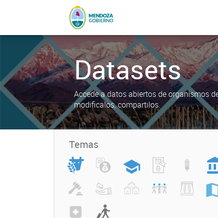
Datasets
Accede a datos abiertos de organismos del
modificalos, compartilos.
Temas