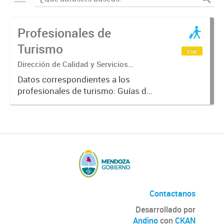
Profesionales de
Turismo
csv
Dirección de Calidad y Servicios
Turísticos
Datos correspondientes a los
profesionales de turismo: Guías de
turismo, Técnicos en Turismo,
Licenciados en Turismo, Guías de
Trekking, Guías de Montaña, e
idóneos.
Contactanos
Desarrollado por
Andino
con
CKAN