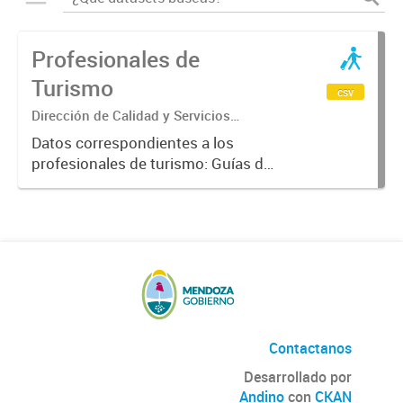
Profesionales de
Turismo
csv
Dirección de Calidad y Servicios
Turísticos
Datos correspondientes a los
profesionales de turismo: Guías de
turismo, Técnicos en Turismo,
Licenciados en Turismo, Guías de
Trekking, Guías de Montaña, e
idóneos.
Contactanos
Desarrollado por
Andino
con
CKAN